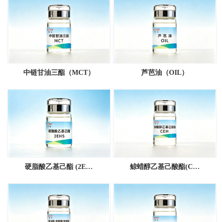
中链甘油三酯（MCT）
芦芭油（OIL）
硬脂酸乙基己酯 (2E…
鲸蜡醇乙基己酸酯(C…