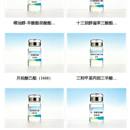
椰油醇-辛酸酯癸酸酯…
十三烷醇偏苯三酸酯…
月桂酸己酯（1668）
三羟甲基丙烷三辛酸…