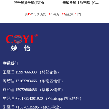
异壬酸异壬酯(ININ)
辛酸癸酸甘油三酯（G…
共
15
条记录 页次：
1
/2 每页：
12
条记录
1
[
2
]
:
联系我们
王经理 15997666333 （总部销售）
冯经理 13163283466 （华南区销售）
刘经理 15972686486 （华东区销售）
樊经理 +8617354301920 （Whatsapp 国际销售）
朱经理 +13676535595（MCT事业）